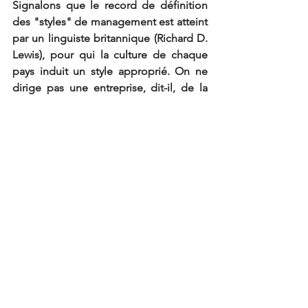
Signalons que le record de définition 
des "styles" de management est atteint 
par un linguiste britannique (Richard D. 
Lewis), pour qui la culture de chaque 
pays induit un style approprié. On ne 
dirige pas une entreprise, dit-il, de la 
même manière en Allemagne, au 
Japon, aux Etats-Unis, en Suède ou en 
France. Dans son livre "When culture 
Collide", publié en 1996, il distingue 24 
"schémas" de management différents : 
casual leadership en Angleterre, primus 
inter pares en Suède, human force en 
Espagne.., et, évidemment une petite 
pointe de négatif (so british) pour la 
France, avec un style "autocratic".
6- Conclusion