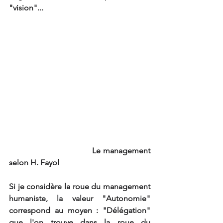
"vision"...
                                    Le management 
selon H. Fayol
Si je considère la roue du management 
humaniste, la valeur "Autonomie" 
correspond au moyen : "Délégation" 
que l'on trouve dans la roue du 