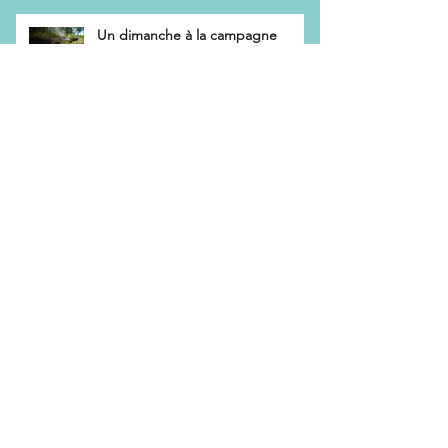
Un dimanche à la campagne
L’effet « bulle de référence » des
reseaux sociaux
Chantage et emprise
Comment fonctionne une thérapie
de groupe ?