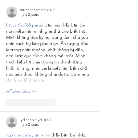
terrancecart.e.r.36.0.7
il y a 2 jours
https://sv368.parts/
 dạo này thấy bạn bè 
nói nhiều nên mình ghé thử cho biết thôi. 
Mình không đọc kỹ nội dung lắm, chủ yếu 
nhìn cách họ làm giao diện. Ấn tượng đầu 
là trang nhìn thoáng, chữ không bị dồn, 
nên lướt qua cũng không mỏi mắt. Mình 
thích kiểu họ chia thông tin thành từng 
khối rõ ràng, nhìn cái là biết nên bấm chỗ 
nào tiếp theo, không phải đoán. Cái menu 
đặt khá dễ thấy nên…
Afficher plus
J'aime
Répondre
lydiaharve.y50.4.4.4
il y a 2 jours
top nha cai uy tin
 mình thấy bạn bè nhắc 