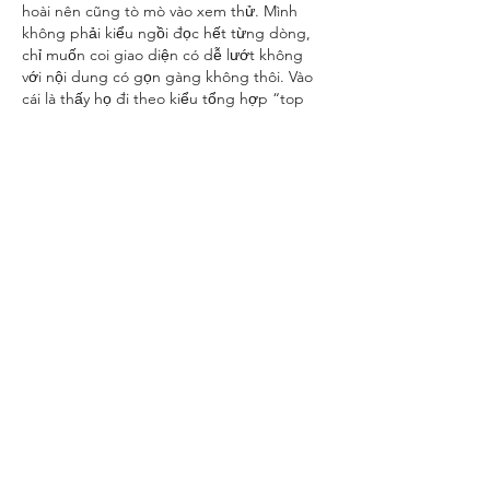
hoài nên cũng tò mò vào xem thử. Mình 
không phải kiểu ngồi đọc hết từng dòng, 
chỉ muốn coi giao diện có dễ lướt không 
với nội dung có gọn gàng không thôi. Vào 
cái là thấy họ đi theo kiểu tổng hợp “top 
10” theo tháng, nên nhìn phát hiểu ngay 
trang đang tập trung vào gì, khỏi phải mò. 
Mấy đoạn giới thiệu và phần tiêu chí…
Afficher plus
J'aime
Répondre
giecphangqua.n.h.g.h.u.n.g
il y a 4 jours
https://pg88.money
 mình ghé thử đúng 
kiểu lướt cho biết thôi, tại thấy bạn bè 
nhắc nên tò mò xem giao diện ra sao. Mình 
không có ngồi đọc kỹ hay bấm sâu vào 
từng chỗ, chủ yếu xem bố cục có dễ nhìn 
không. Cảm giác đầu tiên là trang làm khá 
gọn, khoảng trắng vừa đủ nên nhìn không 