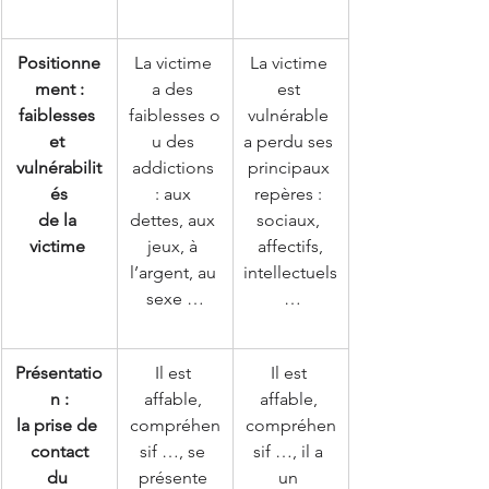
Positionne
La victime 
La victime 
ment :
a des 
est 
faiblesses 
faiblesses o
vulnérable 
et 
u des 
a perdu ses 
vulnérabilit
addictions 
principaux 
és
: aux 
repères : 
de la 
dettes, aux 
sociaux, 
victime 
jeux, à 
affectifs,
l’argent, au 
intellectuels
sexe …
 …
Présentatio
Il est 
Il est 
n :
affable, 
affable, 
la prise de 
compréhen
compréhen
contact
sif …, se 
sif …, il a 
du 
présente 
un 