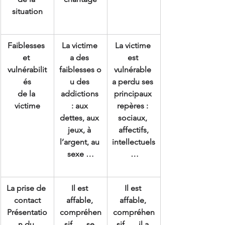
situation
Faiblesses 
La victime 
La victime 
et 
a des 
est 
vulnérabilit
faiblesses o
vulnérable 
és
u des 
a perdu ses 
de la 
addictions 
principaux 
victime
: aux 
repères : 
dettes, aux 
sociaux, 
jeux, à 
affectifs,
l’argent, au 
intellectuels
sexe …
 …
La prise de 
Il est 
Il est 
contact
affable, 
affable, 
Présentatio
compréhen
compréhen
n du 
sif …, se 
sif …, il a 