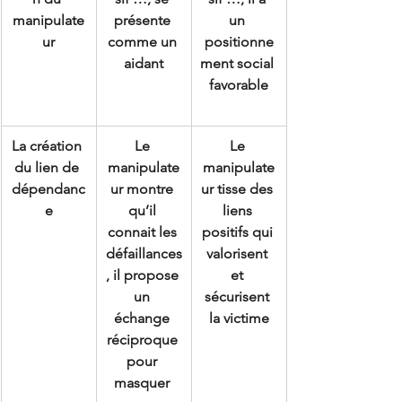
manipulate
présente 
un 
ur
comme un 
positionne
aidant
ment social 
favorable
La création 
Le 
Le 
du lien de 
manipulate
manipulate
dépendanc
ur montre 
ur tisse des 
e
qu’il 
liens 
connait les 
positifs qui 
défaillances
valorisent 
, il propose 
et 
un 
sécurisent 
échange 
la victime
réciproque 
pour 
masquer 