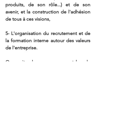
produits, de son rôle...) et de son 
avenir, et la construction de l'adhésion 
de tous à ces visions,
5- L'organisation du recrutement et de 
la formation interne autour des valeurs 
de l'entreprise.
On voit donc que ce style de 
management exige surtout un patron, 
acquis aux idées du management 
participatif, et qui sait être un leader 
capable d'imposer ses vues en forgeant 
la cohésion autour de valeurs partagées 
et en solidifiant son édifice à travers 
diverses procédures capables de 
maintenir le système global mis en 
place. Ce leader devra trouver un bon 
équilibre entre de vraies libertés de 