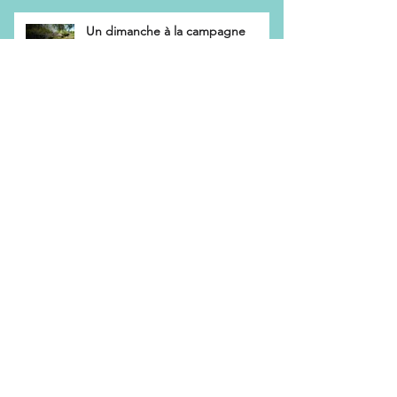
Un dimanche à la campagne
L’effet « bulle de référence » des
reseaux sociaux
Chantage et emprise
Comment fonctionne une thérapie
de groupe ?