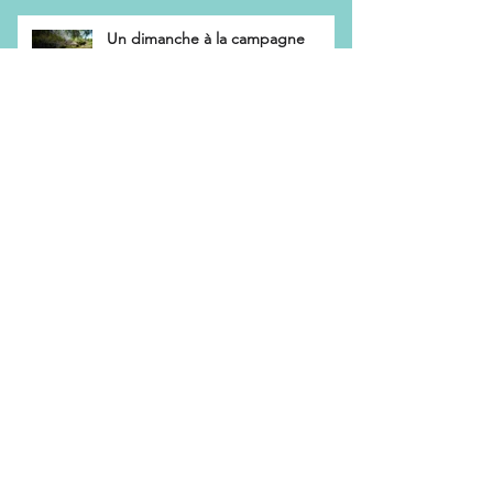
Un dimanche à la campagne
L’effet « bulle de référence » des
reseaux sociaux
Chantage et emprise
Comment fonctionne une thérapie
de groupe ?