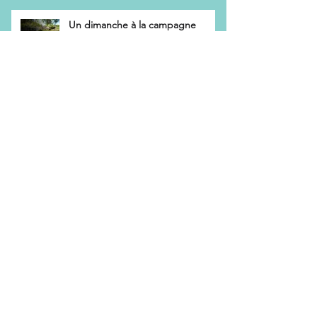
Un dimanche à la campagne
L’effet « bulle de référence » des
reseaux sociaux
Chantage et emprise
Comment fonctionne une thérapie
de groupe ?