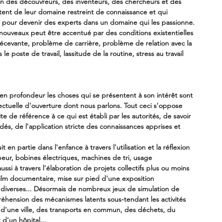
ion des découvreurs, des inventeurs, des chercheurs et des 
tent de leur domaine restreint de connaissance et qui 
e pour devenir des experts dans un domaine qui les passionne.
ouveaux peut être accentué par des conditions existentielles 
 décevante, problème de carrière, problème de relation avec la 
le poste de travail, lassitude de la routine, stress au travail 
en profondeur les choses qui se présentent à son intérêt sont 
lectuelle d'ouverture dont nous parlons. Tout ceci s'oppose 
ite de référence à ce qui est établi par les autorités, de savoir 
dés, de l'application stricte des connaissances apprises et 
n partie dans l'enfance à travers l'utilisation et la réflexion 
eur, bobines électriques, machines de tri, usage 
aussi à travers l'élaboration de projets collectifs plus ou moins 
film documentaire, mise sur pied d'une exposition 
diverses... Désormais de nombreux jeux de simulation de 
réhension des mécanismes latents sous-tendant les activités 
: d'une ville, des transports en commun, des déchets, du 
d'un hôpital...