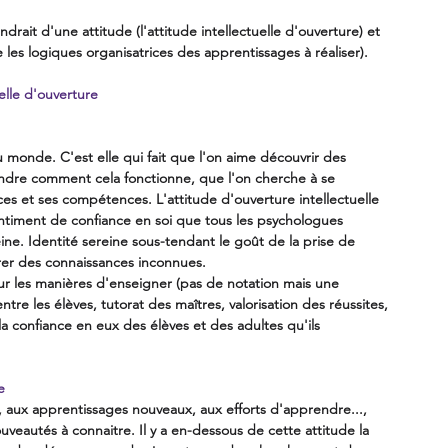
it d'une attitude (l'attitude intellectuelle d'ouverture) et 
les logiques organisatrices des apprentissages à réaliser).
elle d'ouverture
 monde. C'est elle qui fait que l'on aime découvrir des 
ndre comment cela fonctionne, que l'on cherche à se 
es et ses compétences. L'attitude d'ouverture intellectuelle 
ntiment de confiance en soi que tous les psychologues 
ne. Identité sereine sous-tendant le goût de la prise de 
orer des connaissances inconnues.
sur les manières d'enseigner (pas de notation mais une 
entre les élèves, tutorat des maîtres, valorisation des réussites, 
 la confiance en eux des élèves et des adultes qu'ils 
e
, aux apprentissages nouveaux, aux efforts d'apprendre..., 
veautés à connaitre. Il y a en-dessous de cette attitude la 