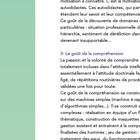
motivation à connaître. C'est la motivat
autodidactes. Ces autodidactes, qui par
étendent leur savoir et leur compétenc
Ce goût de la découverte de domaines n
particulières : situation professionnelle
hiérarchie, sentiment de déréliction dans 
devenant insupportable...
3- Le goût de la compréhension
La passion et la volonté de comprendre 
totalement incluses dans l'attitude intel
essentiellement à l'attitude doctrinale fa
figé, de répétitions routinières de procé
validées une fois pour toute.
Ce goût de la compréhension se construit e
sur des machines simples (machine à vap
d'algorithmes simples...). Il se construit 
complexes : réalisation en équipe d'un 
thématique, construction de maquettes 
gestion existent et entrainent à la comp
finalisées des hommes ; jeu de gestion 
traitement des eaux, du fonctionnement 