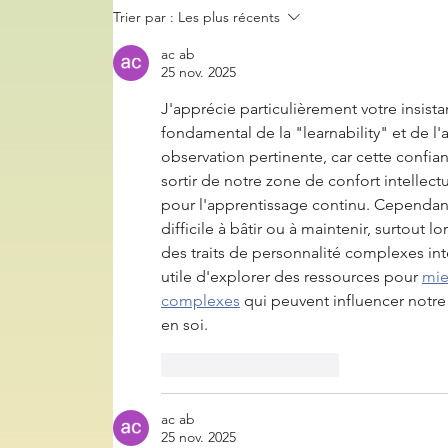
Trier par :
Les plus récents
ac ab
25 nov. 2025
J'apprécie particulièrement votre insist
fondamental de la "learnability" et de l'a
observation pertinente, car cette confia
sortir de notre zone de confort intellect
pour l'apprentissage continu. Cependant,
difficile à bâtir ou à maintenir, surto
des traits de personnalité complexes inte
utile d'explorer des ressources pour 
mie
complexes
 qui peuvent influencer notre 
en soi.
J'aime
Répondre
ac ab
25 nov. 2025