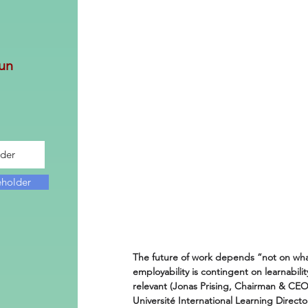
un
eholder
The future of work depends “not on what
employability is contingent on learnability
relevant (Jonas Prising, Chairman & CE
Université International Learning Director