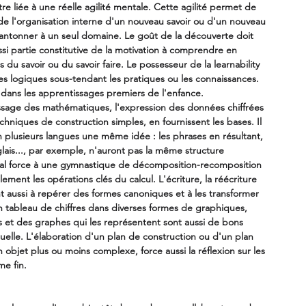
tre liée à une réelle agilité mentale. Cette agilité permet de 
 de l'organisation interne d'un nouveau savoir ou d'un nouveau 
se cantonner à un seul domaine. Le goût de la découverte doit 
ssi partie constitutive de la motivation à comprendre en 
 du savoir ou du savoir faire. Le possesseur de la learnability 
es logiques sous-tendant les pratiques ou les connaissances.
si dans les apprentissages premiers de l'enfance. 
ssage des mathématiques, l'expression des données chiffrées 
hniques de construction simples, en fournissent les bases. Il 
 plusieurs langues une même idée : les phrases en résultant, 
glais..., par exemple, n'auront pas la même structure 
al force à une gymnastique de décomposition-recomposition 
ilement les opérations clés du calcul. L'écriture, la réécriture 
nt aussi à repérer des formes canoniques et à les transformer 
n tableau de chiffres dans diverses formes de graphiques, 
 et des graphes qui les représentent sont aussi de bons 
ctuelle. L'élaboration d'un plan de construction ou d'un plan 
n objet plus ou moins complexe, force aussi la réflexion sur les 
me fin.