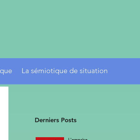
ique
La sémiotique de situation
Derniers Posts
L'emprise