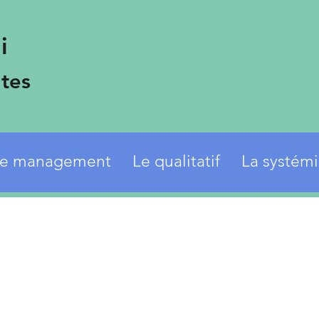
i
tes
e management
Le qualitatif
La systém