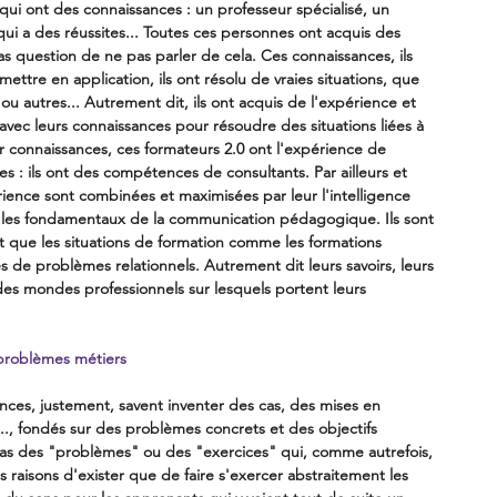
ui ont des connaissances : un professeur spécialisé, un 
ui a des réussites... Toutes ces personnes ont acquis des 
pas question de ne pas parler de cela. Ces connaissances, ils 
ttre en application, ils ont résolu de vraies situations, que 
 ou autres... Autrement dit, ils ont acquis de l'expérience et 
 avec leurs connaissances pour résoudre des situations liées à 
ur connaissances, ces formateurs 2.0 ont l'expérience de 
s : ils ont des compétences de consultants. Par ailleurs et 
ience sont combinées et maximisées par leur l'intelligence 
rain les fondamentaux de la communication pédagogique. Ils sont 
nt que les situations de formation comme les formations 
s de problèmes relationnels. Autrement dit leurs savoirs, leurs 
des mondes professionnels sur lesquels portent leurs 
 problèmes métiers
nces, justement, savent inventer des cas, des mises en 
.., fondés sur des problèmes concrets et des objectifs 
pas des "problèmes" ou des "exercices" qui, comme autrefois, 
res raisons d'exister que de faire s'exercer abstraitement les 