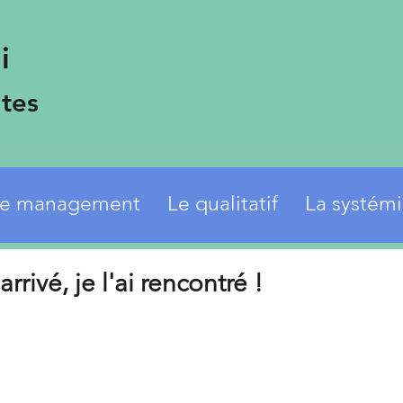
i
tes
e management
Le qualitatif
La systém
rrivé, je l'ai rencontré !