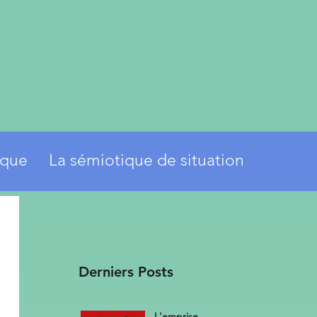
ique
La sémiotique de situation
Derniers Posts
L'emprise