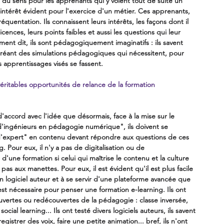
 du sens pour les apprenants qui y voient tout de suite un 
 intérêt évident pour l'exercice d'un métier. Ces apprenants, 
réquentation. Ils connaissent leurs intérêts, les façons dont il 
icences, leurs points faibles et aussi les questions qui leur 
nt dit, ils sont pédagogiquement imaginatifs : ils savent 
réant des simulations pédagogiques qui nécessitent, pour 
s apprentissages visés se fassent.
éritables opportunités de relance de la formation 
'accord avec l'idée que désormais, face à la mise sur le 
'ingénieurs en pédagogie numérique", ils doivent se 
"d'expert" en contenu devant répondre aux questions de ces 
 Pour eux, il n'y a pas de digitalisation ou de 
d'une formation si celui qui maîtrise le contenu et la culture 
pas aux manettes. Pour eux, il est évident qu'il est plus facile 
n logiciel auteur et à se servir d'une plateforme avancée que 
 est nécessaire pour penser une formation e-learning. Ils ont 
uvertes ou redécouvertes de la pédagogie : classe inversée, 
ocial learning... Ils ont testé divers logiciels auteurs, ils savent 
egistrer des voix, faire une petite animation... bref, ils n'ont 