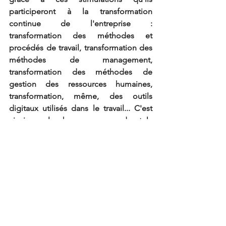
participeront à la transformation 
continue de l'entreprise :  
transformation des méthodes et 
procédés de travail, transformation des 
méthodes de management, 
transformation des méthodes de 
gestion des ressources humaines, 
transformation, même, des outils 
digitaux utilisés dans le travail... C'est 
ainsi que les hommes reprendront la 
main sur les algorithmes omniprésents 
partout et que l'entreprise restera, 
d'une certaine manière, une "entreprise 
libérée ©". Comme le dit 
Nilofer 
Merchant cité dans le rapport Deloitte : 
« La culture est le moteur de 
l’innovation, et ce, peu importe ce que 
vous cherchez à accomplir au sein 