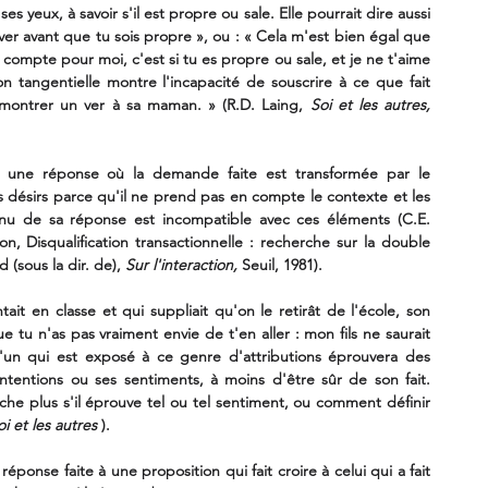
 yeux, à savoir s'il est propre ou sale. Elle pourrait dire aussi 
ver avant que tu sois propre », ou : « Cela m'est bien égal que 
 compte pour moi, c'est si tu es propre ou sale, et je ne t'aime 
 tangentielle montre l'incapacité de souscrire à ce que fait 
 montrer un ver à sa maman. » (R.D. Laing, 
Soi et les autres, 
st une réponse où la demande faite est transformée par le 
désirs parce qu'il ne prend pas en compte le contexte et les 
nu de sa réponse est incompatible avec ces éléments (C.E. 
on, Disqualification transactionnelle : recherche sur la double 
 (sous la dir. de),
 Sur l'interaction,
 Seuil, 1981).
ait en classe et qui suppliait qu'on le retirât de l'école, son 
e tu n'as pas vraiment envie de t'en aller : mon fils ne saurait 
'un qui est exposé à ce genre d'attributions éprouvera des 
 intentions ou ses sentiments, à moins d'être sûr de son fait. 
ache plus s'il éprouve tel ou tel sentiment, ou comment définir 
oi et les autres 
).
éponse faite à une proposition qui fait croire à celui qui a fait 