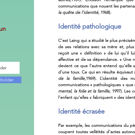
communications que nouent les partenaire
la quête de l’identité
, 1968).
Identité pathologique
un
C’est Laing qui a étudié le plus précisé
de ses relations avec sa mère et, plus g
reçoit une « définition » de lui qu’il lu
affective et de sa dépendance. « Une re
devient ce que l’autre entend qu’elle so
d’une toux. Ce qui en résulte équivaut à
de la famille
,1969). L’identité des m
eholder
communications « pathologiques » que sa 
mental, la folie et la famille
, 1997). Les 
l’enfant qu’elles « fabriquent » des ide
Identité écrasée
Par exemple, les communications du pèr
coupent toutes velléités d’actes autono