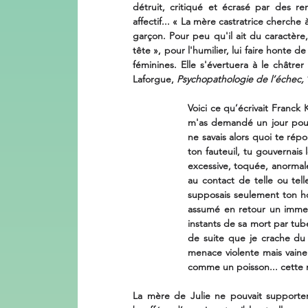
détruit, critiqué et écrasé par des re
affectif... « La mère castratrice cherche 
garçon. Pour peu qu'il ait du caractère,
tête », pour l'humilier, lui faire honte 
féminines. Elle s'évertuera à le châtrer
Laforgue,
 Psychopathologie de l’échec, 
Voici ce qu’écrivait Franck
m'as demandé un jour pour
ne savais alors quoi te rép
ton fauteuil, tu gouvernais 
excessive, toquée, anormale.
au contact de telle ou tell
supposais seulement ton hos
assumé en retour un immens
instants de sa mort par tube
de suite que je crache du 
menace violente mais vaine
comme un poisson... cette
La mère de Julie ne pouvait supporter la