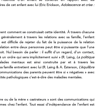
s de cet enfant avec lui (Eric Erickson, 
Adolescence et crise : 
ment comment se construisait cette identité. À travers chacune 
énéralement à travers les relations avec sa famille, l’enfant 
i est difficile de rejeter du fait de la puissance de la relation 
lation entre deux personnes peut être si puissante que l’une 
it. Nul besoin de parler : il suffit d’un regard, d’un contact, 
 un ordre qui sera implicitement suivi » (R. Laing, 
La politique 
alades mentaux est ainsi construite par et à travers les 
famille entretient avec lui (R. Laing & A. Esterson,
 L’équilibre 
communications des parents peuvent être si « négatives » avec 
ntités pathologiques c’est-à-dire des maladies mentales.
e ou de la mère « castrateurs » sont des communications qui 
mes chez l’enfant. Tout essai d’indépendance de l’enfant est 