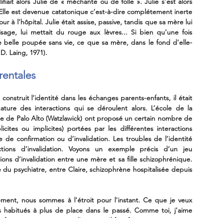
ifiait alors Julie de « méchante ou de folle ». Julie s’est alors 
Elle est devenue catatonique c’est-à-dire complétement inerte 
our à l’hôpital. Julie était assise, passive, tandis que sa mère lui 
isage, lui mettait du rouge aux lèvres... Si bien qu’une fois 
e belle poupée sans vie, ce que sa mère, dans le fond d’elle-
 D. Laing,
1971).
rentales
onstruit l’identité dans les échanges parents-enfants, il était 
ature des interactions qui se déroulent alors. L’école de la 
le de Palo Alto (Watzlawick) ont proposé un certain nombre de 
icites ou implicites) portées par les différentes interactions 
 de confirmation ou d’invalidation. Les troubles de l’identité 
tions d’invalidation. Voyons un exemple précis d’un jeu 
ions d’invalidation entre une mère et sa fille schizophrénique. 
 du psychiatre, entre Claire, schizophrène hospitalisée depuis 
ent, nous sommes à l'étroit pour l'instant. Ce que je veux 
s habitués à plus de place dans le passé. Comme toi, j'aime 