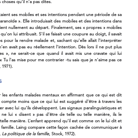
 choses qu'il n'a pas dites.
aient ses mobiles et ses intentions pendant une période de sa 
ranoïde ». Elle introduisait des mobiles et des intentions dans 
ient nullement au départ. Finalement, ses « propres » mobiles 
'on lui attribuait. S'il se faisait une coupure au doigt, il savait 
ès pour la rendre malade et, sachant qu'elle allait l'interpréter 
n'en avait pas eu réellement l'intention. Dès lors il ne put plus 
», ne serait-ce que quand il avait mis une cravate qui lui 
. « Tu l'as mise pour me contrarier -tu sais que je n'aime pas ce 
, 1971).
s
r les enfants malades mentaux en affirmant que ce qui est dit 
 compte moins que ce qui lui est suggéré d’être à travers les 
r avec lui qu’ils développent. Les signaux paralinguistiques et 
 ne lui « disent » pas d’être de telle ou telle manière, ils le 
elle manière. L’enfant apprend qu’il est comme on le lui dit et 
famille. Laing compare cette façon cachée de communiquer à 
,
 La politique de la famille
, Stock, 1972).