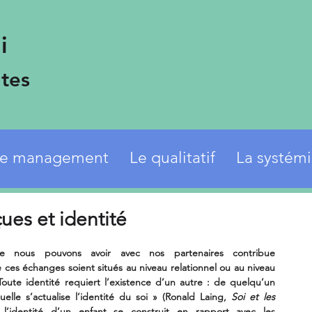
i
tes
e management
Le qualitatif
La systém
es et identité
e nous pouvons avoir avec nos partenaires contribue 
ces échanges soient situés au niveau relationnel ou au niveau 
oute identité requiert l’existence d’un autre : de quelqu’un 
elle s’actualise l’identité du soi » (Ronald Laing, 
Soi et les 
l’identité d’un enfant se construit en rapport avec les 