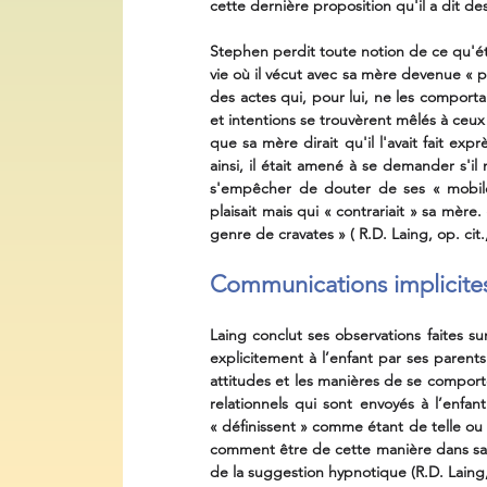
cette dernière proposition qu'il a dit des
Stephen perdit toute notion de ce qu'ét
vie où il vécut avec sa mère devenue « pa
des actes qui, pour lui, ne les comporta
et intentions se trouvèrent mêlés à ceux qu
que sa mère dirait qu'il l'avait fait expr
ainsi, il était amené à se demander s'il 
s'empêcher de douter de ses « mobiles 
plaisait mais qui « contrariait » sa mère
genre de cravates » ( R.D. Laing, op. cit.
Communications implicite
Laing conclut ses observations faites su
explicitement à l’enfant par ses parents
attitudes et les manières de se comporte
relationnels qui sont envoyés à l’enfant
« définissent » comme étant de telle ou t
comment être de cette manière dans sa 
de la suggestion hypnotique (R.D. Laing