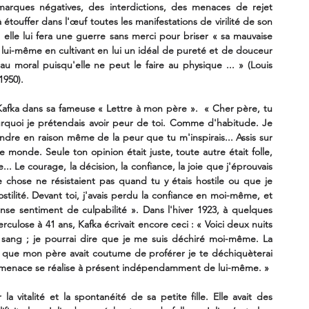
marques négatives, des interdictions, des menaces de rejet 
à étouffer dans l'œuf toutes les manifestations de virilité de son 
 elle lui fera une guerre sans merci pour briser « sa mauvaise 
de lui-même en cultivant en lui un idéal de pureté et de douceur 
 au moral puisqu'elle ne peut le faire au physique ... » (Louis 
1950).
 Kafka dans sa fameuse « Lettre à mon père ».  « Cher père, tu 
quoi je prétendais avoir peur de toi. Comme d'habitude. Je 
ondre en raison même de la peur que tu m'inspirais... Assis sur 
le monde. Seule ton opinion était juste, toute autre était folle, 
.. Le courage, la décision, la confiance, la joie que j'éprouvais 
e chose ne résistaient pas quand tu y étais hostile ou que je 
tilité. Devant toi, j'avais perdu la confiance en moi-même, et 
e sentiment de culpabilité ». Dans l'hiver 1923, à quelques 
rculose à 41 ans, Kafka écrivait encore ceci : « Voici deux nuits 
sang ; je pourrai dire que je me suis déchiré moi-même. La 
 que mon père avait coutume de proférer je te déchiquèterai 
 menace se réalise à présent indépendamment de lui-même. »
 vitalité et la spontanéité de sa petite fille. Elle avait des 