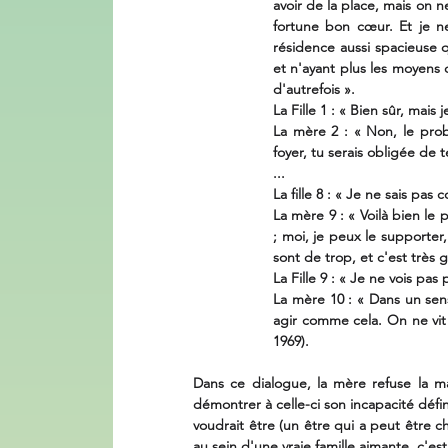
avoir de la place, mais on ne
fortune bon cœur. Et je n
résidence aussi spacieuse que
et n'ayant plus les moyens 
d'autrefois ».
La Fille 1 : « Bien sûr, mais
La mère 2 : « Non, le probl
foyer, tu serais obligée de 
...
La fille 8 : « Je ne sais pas
La mère 9 : « Voilà bien le 
; moi, je peux le supporter,
sont de trop, et c'est très 
La Fille 9 : « Je ne vois pa
La mère 10 : « Dans un sens
agir comme cela. On ne vit 
1969).
Dans ce dialogue, la mère refuse la man
démontrer à celle-ci son incapacité défini
voudrait être (un être qui a peut être c
au sein d'une vraie famille aimante, c'est