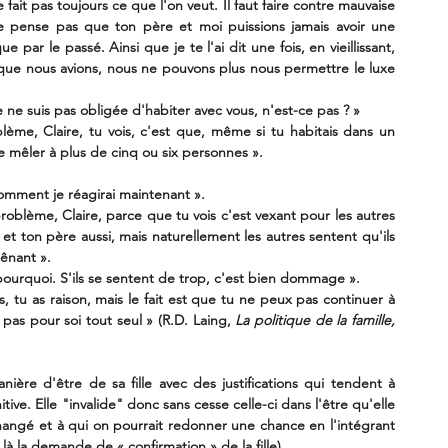
 fait pas toujours ce que l'on veut. Il faut faire contre mauvaise 
e pense pas que ton père et moi puissions jamais avoir une 
 par le passé. Ainsi que je te l'ai dit une fois, en vieillissant, 
que nous avions, nous ne pouvons plus nous permettre le luxe 
 je ne suis pas obligée d'habiter avec vous, n'est-ce pas ? »
ème, Claire, tu vois, c'est que, même si tu habitais dans un 
te mêler à plus de cinq ou six personnes ».
 comment je réagirai maintenant ».
problème, Claire, parce que tu vois c'est vexant pour les autres 
 et ton père aussi, mais naturellement les autres sentent qu'ils 
gênant ».
s pourquoi. S'ils se sentent de trop, c'est bien dommage ».
, tu as raison, mais le fait est que tu ne peux pas continuer à 
pas pour soi tout seul » (R.D. Laing, 
La politique de la famille, 
ière d'être de sa fille avec des justifications qui tendent à 
tive. Elle "invalide" donc sans cesse celle-ci dans l'être qu'elle 
hangé et à qui on pourrait redonner une chance en l'intégrant 
 là la demande de « confirmation » de la fille).