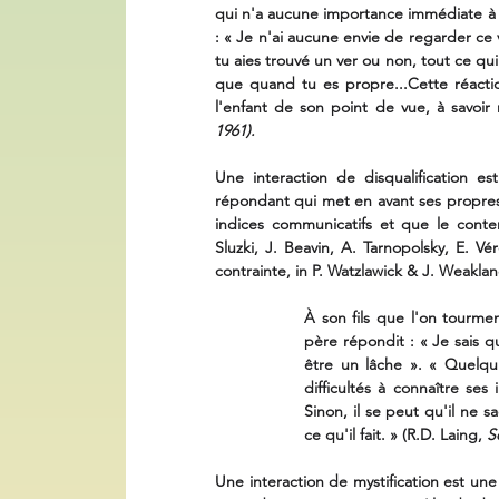
qui n'a aucune importance immédiate à ses
: « Je n'ai aucune envie de regarder ce 
tu aies trouvé un ver ou non, tout ce qui
que quand tu es propre...Cette réaction
l'enfant de son point de vue, à savoir
1961).
Une interaction de disqualification e
répondant qui met en avant ses propres 
indices communicatifs et que le conte
Sluzki, J. Beavin, A. Tarnopolsky, E. Vér
contrainte, in P. Watzlawick & J. Weakland
À son fils que l'on tourment
père répondit : « Je sais qu
être un lâche ». « Quelqu
difficultés à connaître ses
Sinon, il se peut qu'il ne s
ce qu'il fait. » (R.D. Laing, 
S
Une interaction de mystification est une r