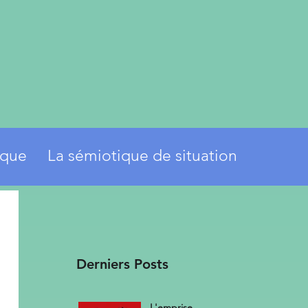
ique
La sémiotique de situation
Derniers Posts
L'emprise