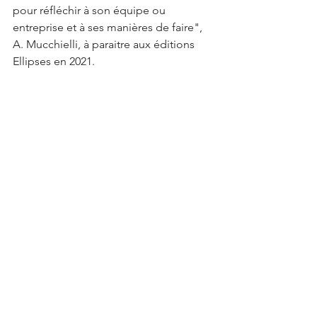
pour réfléchir à son équipe ou 
entreprise et à ses manières de faire", 
A. Mucchielli, à paraitre aux éditions 
Ellipses en 2021.
Mots-clés :
Management
Culture
Digitalisation
Commentaires
Rédigez un commentaire...