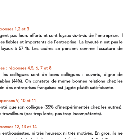
éponses 1,2 et 3
t pas leurs efforts et sont loyaux vis-à-vis de l'entreprise. Il 
iables et importants de l'entreprise. La loyauté n'est pas le 
 loyaux à 57 %. Les cadres se pensent comme l'ossature de 
es : réponses 4,5, 6, 7 et 8
, les collègues sont de bons collègues : ouverts, digne de 
éables (44%). On constate de même bonnes relations chez les 
n des entreprises françaises est jugée plutôt satisfaisante.
éponses 9, 10 et 11
é que son collègue (55% d'inexpérimentés chez les autres). 
s travailleurs (pas trop lents, pas trop incompétents).
éponses 12, 13 et 14
 enthousiastes, ni très heureux ni très motivés. En gros, ils ne 