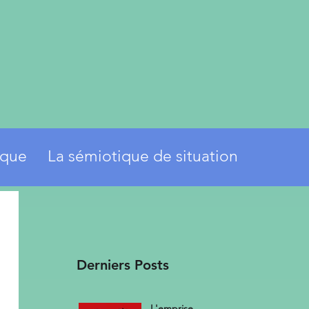
ique
La sémiotique de situation
Derniers Posts
L'emprise