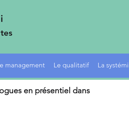
i
tes
e management
Le qualitatif
La systém
alogues en présentiel dans