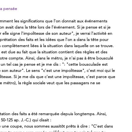
la pensée
omment les significations que l'on donnait aux événements 
avait dans la tête lors de l'événement. Si je pense et si je 
r elle signe l'impolitesse de son auteur", je verrai l'activité en 
étation des faits et les idées que l'on a dans la tête pour 
s complètement liées à la situation dans laquelle on se trouve. 
 est due au fait que la situation contient des règles et des 
re compte. Ainsi, dans le métro, je n'ai pas à être bousculé 
un tel cas je pense et je me dis : ": "cette bousculade est 
e son auteur". Le sens "c'est une impolitesse", c'est moi qui le 
esse. Si je me dis que c'est une impolitesse, c'est parce que 
le métro), la règle sociale veut que les passagers ne se 
tation des faits a été remarquée depuis longtemps. Ainsi, 
50-125 ap. J.-C.) qui disait : 
sse une coupe, nous sommes aussitôt prêts à dire : "C'est dans 