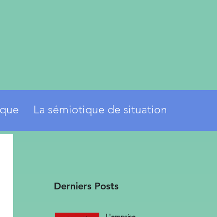
ique
La sémiotique de situation
Derniers Posts
L'emprise