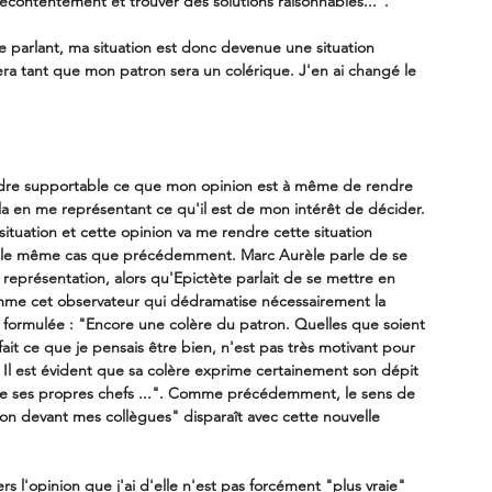
contentement et trouver des solutions raisonnables...". 
e parlant, ma situation est donc devenue une situation 
vera tant que mon patron sera un colérique. J'en ai changé le 
endre supportable ce que mon opinion est à même de rendre 
ela en me représentant ce qu'il est de mon intérêt de décider. 
situation et cette opinion va me rendre cette situation 
 le même cas que précédemment. Marc Aurèle parle de se 
 représentation, alors qu'Epictète parlait de se mettre en 
mme cet observateur qui dédramatise nécessairement la 
i formulée : "Encore une colère du patron. Quelles que soient 
t fait ce que je pensais être bien, n'est pas très motivant pour 
 Il est évident que sa colère exprime certainement son dépit 
s de ses propres chefs ...". Comme précédemment, le sens de 
ion devant mes collègues" disparaît avec cette nouvelle 
ers l'opinion que j'ai d'elle n'est pas forcément "plus vraie" 