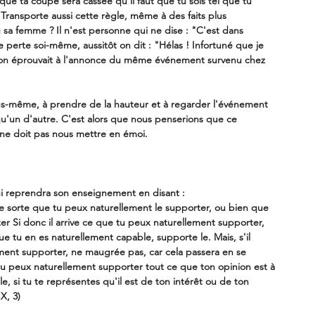
que ta coupe sera cassée qu'il faut que tu sois tel que tu 
 Transporte aussi cette règle, même à des faits plus 
u sa femme ? Il n'est personne qui ne dise : "C'est dans 
 perte soi-même, aussitôt on dit : "Hélas ! Infortuné que je 
e l'on éprouvait à l'annonce du même événement survenu chez 
ous-même, à prendre de la hauteur et à regarder l'événement 
u'un d'autre. C'est alors que nous penserions que ce 
 ne doit pas nous mettre en émoi. 
ui reprendra son enseignement en disant : 
elle sorte que tu peux naturellement le supporter, ou bien que 
r Si donc il arrive ce que tu peux naturellement supporter, 
 tu en es naturellement capable, supporte le. Mais, s'il 
ement supporter, ne maugrée pas, car cela passera en se 
tu peux naturellement supporter tout ce que ton opinion est à 
 si tu te représentes qu'il est de ton intérêt ou de ton 
X, 3) 