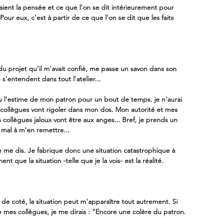
saient la pensée et ce que l'on se dit intérieurement pour 
ur eux, c'est à partir de ce que l'on se dit que les faits 
u projet qu'il m'avait confié, me passe un savon dans son 
s'entendent dans tout l'atelier... 
du l'estime de mon patron pour un bout de temps. je n'aurai 
s collègues vont rigoler dans mon dos. Mon autorité et mes 
ollègues jaloux vont être aux anges... Bref, je prends un 
u mal à m'en remettre... 
e me dis. Je fabrique donc une situation catastrophique à 
t que la situation -telle que je la vois- est la réalité. 
s de coté, la situation peut m'apparaître tout autrement. Si 
 mes collègues, je me dirais : "Encore une colère du patron. 