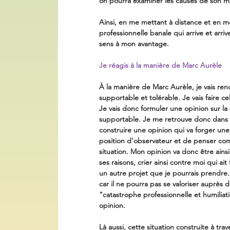
on pourra examiner les causes de son mé
Ainsi, en me mettant à distance et en m
professionnelle banale qui arrive et arri
sens à mon avantage. 
Je réagis à la manière de Marc Aurèle
À la manière de Marc Aurèle, je vais r
supportable et tolérable. Je vais faire c
Je vais donc formuler une opinion sur la 
supportable. Je me retrouve donc dans
construire une opinion qui va forger une
position d'observateur et de penser co
situation. Mon opinion va donc être ains
ses raisons, crier ainsi contre moi qui ai
un autre projet que je pourrais prendre.
car il ne pourra pas se valoriser auprè
"catastrophe professionnelle et humiliat
opinion. 
Là aussi, cette situation construite à trav