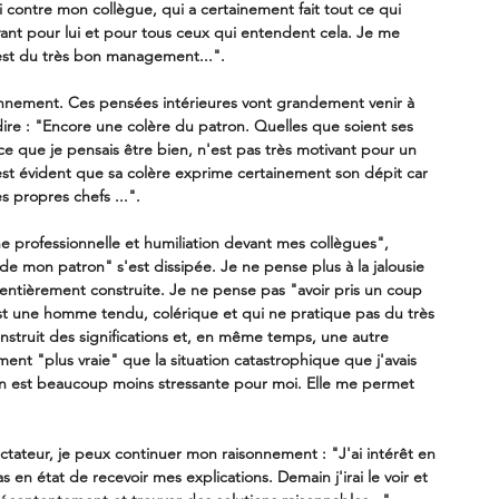
si contre mon collègue, qui a certainement fait tout ce qui 
ivant pour lui et pour tous ceux qui entendent cela. Je me 
st du très bon management...". 
onnement. Ces pensées intérieures vont grandement venir à 
ire : "Encore une colère du patron. Quelles que soient ses 
it ce que je pensais être bien, n'est pas très motivant pour un 
 est évident que sa colère exprime certainement son dépit car 
s propres chefs ...". 
he professionnelle et humiliation devant mes collègues", 
 de mon patron" s'est dissipée. Je ne pense plus à la jalousie 
 entièrement construite. Je ne pense pas "avoir pris un coup 
st une homme tendu, colérique et qui ne pratique pas du très 
struit des significations et, en même temps, une autre 
ément "plus vraie" que la situation catastrophique que j'avais 
on est beaucoup moins stressante pour moi. Elle me permet 
tateur, je peux continuer mon raisonnement : "J'ai intérêt en 
s en état de recevoir mes explications. Demain j'irai le voir et 