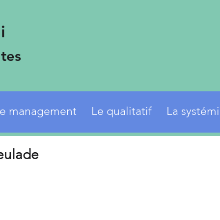
i
tes
e management
Le qualitatif
La systém
eulade