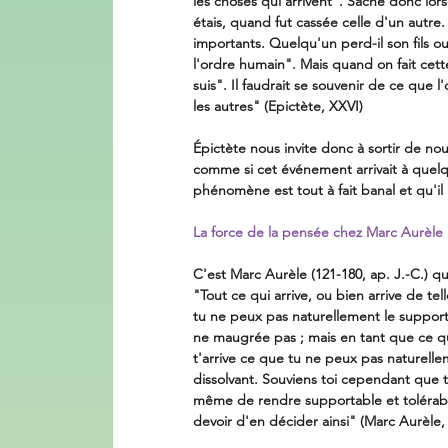
les choses qui arrivent". Sache donc lors
étais, quand fut cassée celle d'un autre.
importants. Quelqu'un perd-il son fils o
l'ordre humain". Mais quand on fait cette
suis". Il faudrait se souvenir de ce qu
les autres" (Epictète, XXVI) 
Épictète nous invite donc à sortir de n
comme si cet événement arrivait à quelq
phénomène est tout à fait banal et qu'il
La force de la pensée chez Marc Aurèle
C'est Marc Aurèle (121-180, ap. J.-C.) q
"Tout ce qui arrive, ou bien arrive de t
tu ne peux pas naturellement le supporte
ne maugrée pas ; mais en tant que ce que
t'arrive ce que tu ne peux pas naturell
dissolvant. Souviens toi cependant que 
même de rendre supportable et tolérable,
devoir d'en décider ainsi" (Marc Aurèle, 