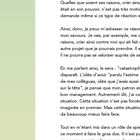
Quelles que soient ses raisons, crier ain
était en son pouvoir, n'est pas très mot
demande même si ce type de réaction e
Ainsi, donc, je peux m'adresser ce rais
mon secours. Je vais, par exemple, me d
raisons, crier ainsi contre moi qui ait fa
autre projet que je pourrais prendre. Il
il ne pourra pas se valoriser auprès de se
En me parlant ainsi, le sens : "catastrop
disparaît. L'idée d'avoir "perdu l'estime
de mes collègues, idée que j'avais aussi
sur la tête", je pense que mon patron e
bon management. Autrement dit, j'ai con
situation. Cette situation n'est pas forc
imaginée en premier. Mais cette situati
de beaucoup mieux faire face. 
Tout en m'étant mis dans un rôle de spec
ce moment à faire le gros dos. Il n'est pa